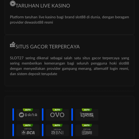
TARUHAN LIVE KASINO
Platform taruhan live kasino bagi brand slot88 di dunia, dengan beragam
provider dewaslot88 resmi
SITUS GACOR TERPERCAYA
SLOT27 sering dikenal sebagai salah satu situs gacor terpercaya yang
sering memberikan kemenangan bagi seluruh pengguna hoki slot88
dengan menyediakan provider gampang menang, alternatif login resmi,
dan sistem deposit terupdate