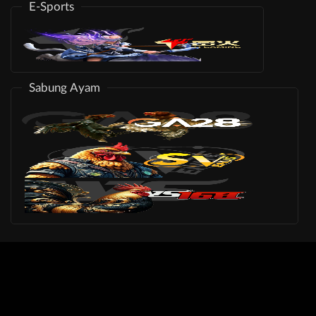
E-Sports
Sabung Ayam