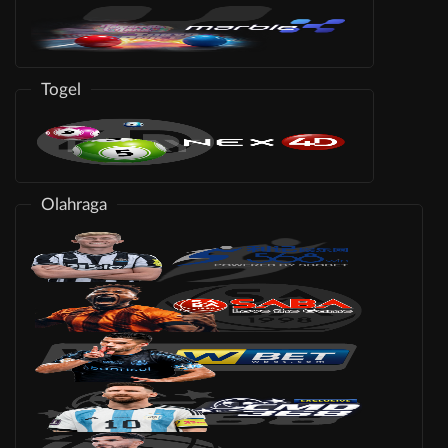
Togel
Olahraga