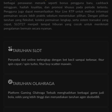
berbagai penawaran menarik seperti bonus pengguna baru, cashback
mingguan, hadiah loyalitas, dan promosi khusus pada periode tertentu.
Pengguna juga dapat memanfaatkan fitur Live RTP untuk melihat informasi
permainan secara lebih praktis sebelum menentukan pilihan. Dengan pilihan
taruhan yang fleksibel, koleksi permainan lengkap, serta sistem transaksi yang
cepat, SLOT27 menjadi tempat hiburan yang cocok untuk menikmati
pengalaman bermain secara nyaman.
TARUHAN SLOT
Penyedia slot online terlengkap dengan bet kecil sampai terbesar, fitur
spin cepat / spin turbo, fitur buy scatter maxwin.
TARUHAN OLAHRAGA
Platform Gaming Olahraga Terbaik menghadirkan berbagai game judi
bola, odds yang lebih tinggi dan menyediakan taruhan agen
sbobet88
.