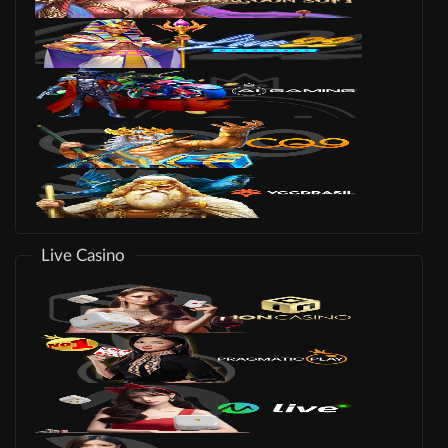
Live Casino