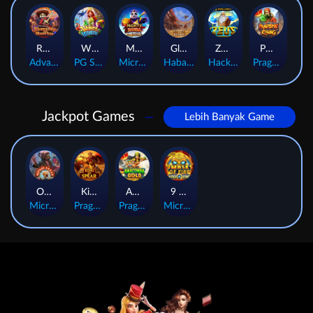
Rhapsody of Muertos
Wings of Iguazu
Mighty Panda
Glory Of Rome
Ze Zeus
Pandemic Rising
AdvantPlay
PG Soft
MicroGaming
Habanero
Hacksaw
Pragmatic Play
Jackpot Games
Lebih Banyak Game
Orphan Organ
King Of Spears
Anaconda Gold
9 Masks of Fire™ HyperSpins™
MicroGaming
Pragmatic Play
Pragmatic Play
MicroGaming